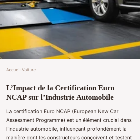
Accueil
›
Voiture
VOITURE
L’Impact de la Certification Euro
Impact de la certification Euro
NCAP sur l’Industrie Automobile
NCAP sur l'industrie automobile
La certification Euro NCAP (European New Car
Noam
•
31 janvier 2025
•
5 min de lecture
Assessment Programme) est un élément crucial dans
l’industrie automobile, influençant profondément la
manière dont les constructeurs conçoivent et testent