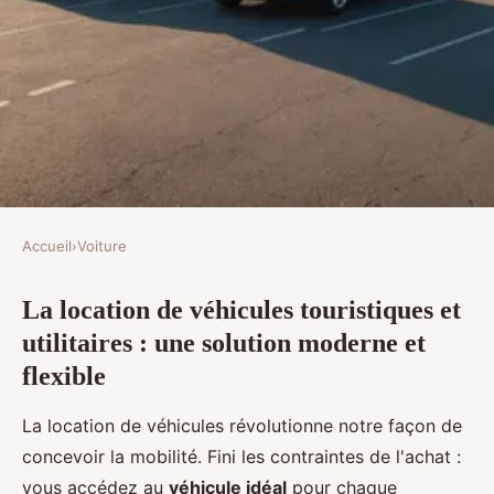
Accueil
›
Voiture
VOITURE
La location de véhicules touristiques et
Location de voitures et
utilitaires : une solution moderne et
utilitaires : vos trajets à portée
flexible
de main !
La location de véhicules révolutionne notre façon de
Noam
•
16 décembre 2025
•
7 min de lecture
concevoir la mobilité. Fini les contraintes de l'achat :
vous accédez au
véhicule idéal
pour chaque