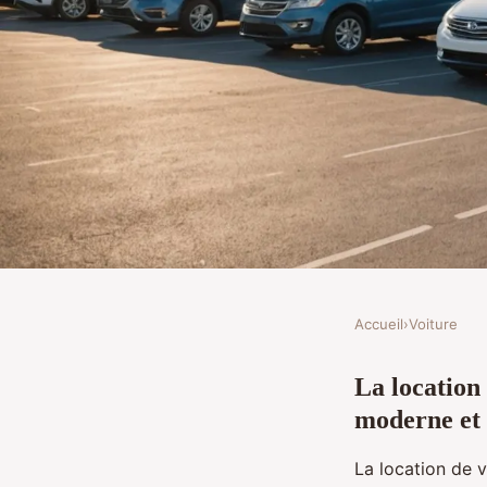
Accueil
›
Voiture
VOITURE
La location 
Location de voitures et
moderne et 
trajets à portée de ma
La location de v