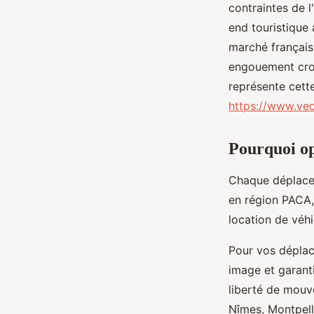
contraintes de 
Noam
•
16 décembre 2025
•
7 min de lecture
end touristique
marché français
engouement croi
représente cet
https://www.ve
Pourquoi op
Chaque déplacem
en région PACA,
location de véh
Pour vos déplac
image et garanti
liberté de mouv
Nîmes, Montpelli