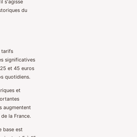
il s'agisse
storiques du
tarifs
s significatives
 25 et 45 euros
os quotidiens.
riques et
portantes
ifs augmentent
 de la France.
e base est