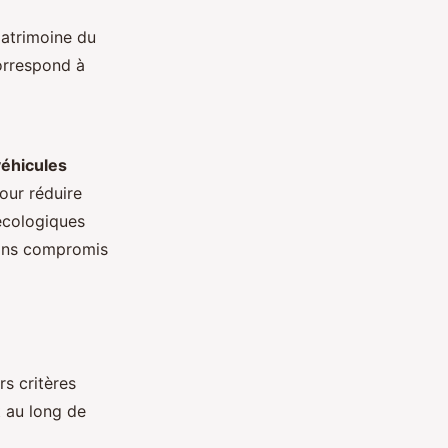
patrimoine du
correspond à
véhicules
our réduire
écologiques
sans compromis
s critères
 au long de