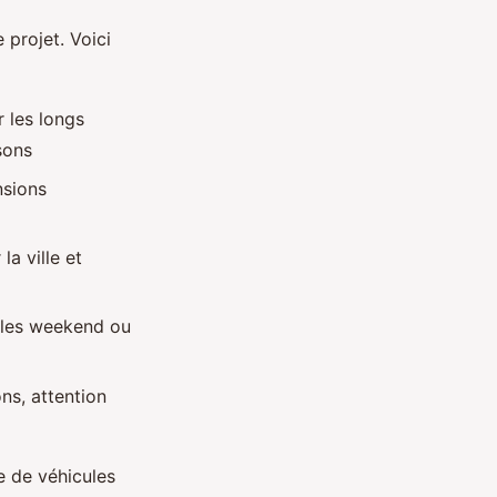
 projet. Voici
 les longs
sons
nsions
la ville et
iales weekend ou
ns, attention
 de véhicules