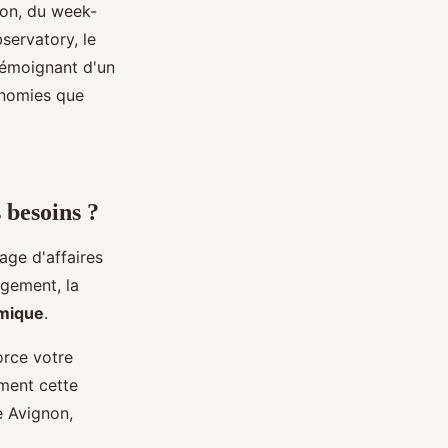
ion, du week-
servatory, le
témoignant d'un
onomies que
 besoins ?
ge d'affaires
agement, la
omique
.
orce votre
ement cette
e Avignon,