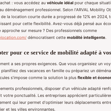
l'achat : vous accédez au
véhicule idéal
pour chaque situat
 au déménagement professionnel. Selon l'ARVAL Mobility Ob
 de la location courte durée a progressé de 12% en 2024, 
ssant pour cette flexibilité. Avez-vous déjà pensé aux éc
te approche sur mesure ? Des professionnels comme
olocation.com/
démocratisent cette
mobilité intelligente
.
ter pour ce service de mobilité adapté à vos
ent a ses propres exigences. Que vous organisiez un voya
 planifiiez des vacances en famille ou prépariez un démén
icules s'impose comme la solution la plus
flexible et écon
ements professionnels, disposer d'un véhicule adapté renf
t votre ponctualité. Les entreprises apprécient particulièr
ement qui leur permet d'optimiser leurs déplacements entr
er et les villes environnantes.