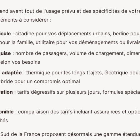
nd avant tout de l'usage prévu et des spécificités de votre
léments à considérer :
icule
: citadine pour vos déplacements urbains, berline pour
pour la famille, utilitaire pour vos déménagements ou livrai
quise
: nombre de passagers, volume de chargement, dime
selon vos besoins
n adaptée
: thermique pour les longs trajets, électrique pour 
hybride pour un compromis optimal
cation
: tarifs dégressifs sur plusieurs jours, formules spéc
onible
: comparaison des tarifs incluant assurances et optio
chés
 Sud de la France proposent désormais une gamme étendue