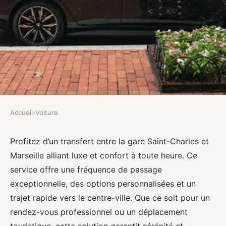
Accueil
›
Voiture
VOITURE
Transfert gare St-Charles
Profitez d’un transfert entre la gare Saint-Charles et
Marseille alliant luxe et confort à toute heure. Ce
Marseille : luxe et confort 24/7
service offre une fréquence de passage
exceptionnelle, des options personnalisées et un
Noam
•
20 septembre 2025
•
5 min de lecture
trajet rapide vers le centre-ville. Que ce soit pour un
rendez-vous professionnel ou un déplacement